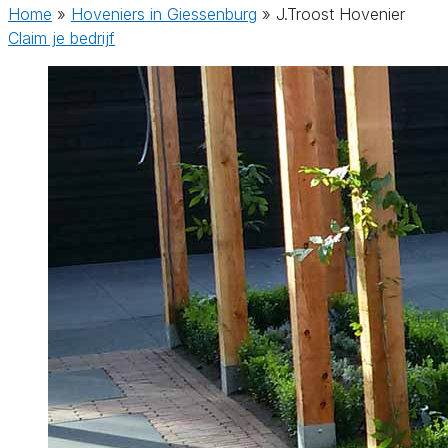
Home
»
Hoveniers in Giessenburg
»
J.Troost Hovenier
Claim je bedrijf