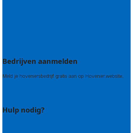
Limburg
Noord-Brabant
Noord-Holland
Utrecht
Zuid-Holland
Zeeland
Alle steden
Bedrijven aanmelden
Meld je hoveniersbedrijf gratis aan op Hovenier.website.
Hovenier leads kopen
Bedrijf aanmelden
Hulp nodig?
Contact
Bel 085 005 0242