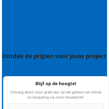
Wie zijn wij?
Uitleg over de offerteservice
Hulp nodig bij je aanvraag?
Welke kwaliteitseisen stellen we?
Hoe doen we onderzoek naar hoveniers?
Veelgestelde vragen: particulieren
Veelgestelde vragen: bedrijven
Ontdek de prijzen voor jouw project
Prijsadvies
Blijf op de hoogte!
Ontvang direct onze gratis tips op het gebied van trends
en besparing via onze nieuwsbrief.