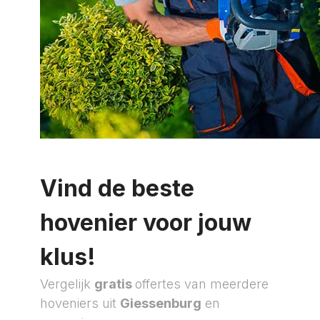
Vind de beste
hovenier voor jouw
klus!
Vergelijk
gratis
offertes van meerdere
hoveniers uit
Giessenburg
en