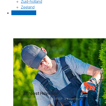
Zuid-holland
Zeeland
Gratis offertes
J.Troost Hovenier
Wilhelminalaan 36, 3381BP Giessenburg