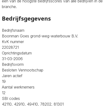
een van de hoogste bedrijfsscores van alle bedrijven in de
branche.
Bedrijfsgegevens
Bedrijfsnaam
Boonman Goes grond-weg-waterbouw B.V.
KvK nummer
22028721
Oprichtingsdatum
31-03-2006
Bedrijfsvorm
Besloten Vennootschap
Jaren actief
19
Aantal werknemers
12
SBI codes
42110, 42910, 49410, 78202, 81301