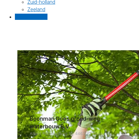
Zuid-holland
Zeeland
Gratis offertes
Boonman Goes grond-weg-
waterbouw B.V.
Albert Plesmanweg 16, 4462GC Goes