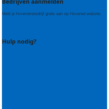
Bedrijven aanmelden
Meld je hoveniersbedrijf gratis aan op Hovenier.website.
Hovenier leads kopen
Bedrijf aanmelden
Hulp nodig?
Contact
Bel 085 005 0242
Wie zijn wij?
Uitleg over de offerteservice
Hulp nodig bij je aanvraag?
Welke kwaliteitseisen stellen we?
Hoe doen we onderzoek naar hoveniers?
Veelgestelde vragen: particulieren
Veelgestelde vragen: bedrijven