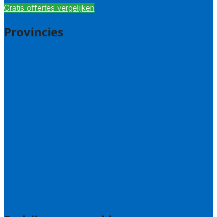
Gratis offertes vergelijken
Provincies
Drenthe
Flevoland
Friesland
Gelderland
Groningen
Overijssel
Limburg
Noord-Brabant
Noord-Holland
Utrecht
Zuid-Holland
Zeeland
Alle steden