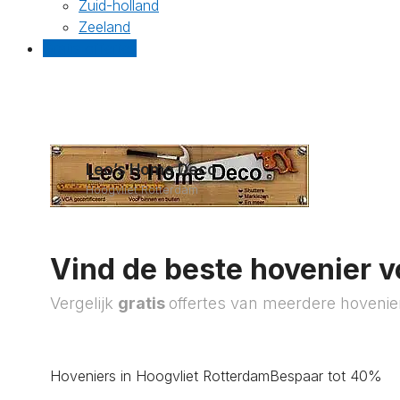
Zuid-holland
Zeeland
Gratis offertes
Leo’s Home Deco
Hoogvliet Rotterdam
Vind de beste hovenier v
Vergelijk
gratis
offertes van meerdere hovenie
Hoveniers in Hoogvliet Rotterdam
Bespaar tot 40%