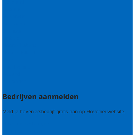
Flevoland
Friesland
Gelderland
Groningen
Overijssel
Limburg
Noord-Brabant
Noord-Holland
Utrecht
Zuid-Holland
Zeeland
Alle steden
Bedrijven aanmelden
Meld je hoveniersbedrijf gratis aan op Hovenier.website.
Hovenier leads kopen
Bedrijf aanmelden