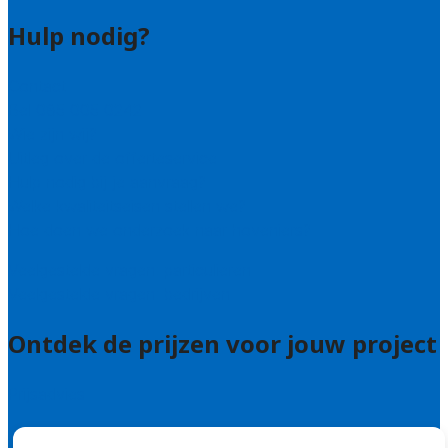
Hulp nodig?
Contact
Bel 085 005 0242
Wie zijn wij?
Uitleg over de offerteservice
Hulp nodig bij je aanvraag?
Welke kwaliteitseisen stellen we?
Hoe doen we onderzoek naar hoveniers?
Veelgestelde vragen: particulieren
Veelgestelde vragen: bedrijven
Ontdek de prijzen voor jouw project
Prijsadvies