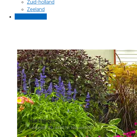
Zuid-holland
Zeeland
Gratis offertes
Harthoorn
Lewedijk 33, 4455TA Nieuwdorp