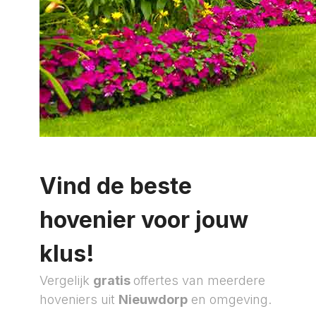
Vind de beste
hovenier voor jouw
klus!
Vergelijk
gratis
offertes van meerdere
hoveniers uit
Nieuwdorp
en omgeving.