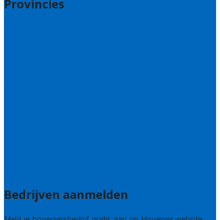
Provincies
Drenthe
Flevoland
Friesland
Gelderland
Groningen
Overijssel
Limburg
Noord-Brabant
Noord-Holland
Utrecht
Zuid-Holland
Zeeland
Alle steden
Bedrijven aanmelden
Meld je hoveniersbedrijf gratis aan op Hovenier.website.