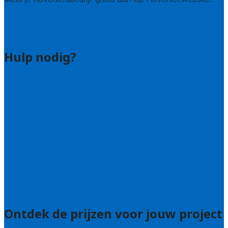
Hovenier leads kopen
Bedrijf aanmelden
Hulp nodig?
Contact
Bel 085 005 0242
Wie zijn wij?
Uitleg over de offerteservice
Hulp nodig bij je aanvraag?
Welke kwaliteitseisen stellen we?
Hoe doen we onderzoek naar hoveniers?
Veelgestelde vragen: particulieren
Veelgestelde vragen: bedrijven
Ontdek de prijzen voor jouw project