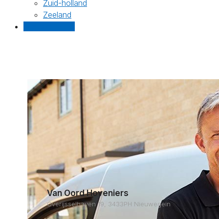
Zuid-holland
Zeeland
Gratis offertes
Van Oord Hoveniers
Overijsselhaven 19, 3433PH Nieuwegein