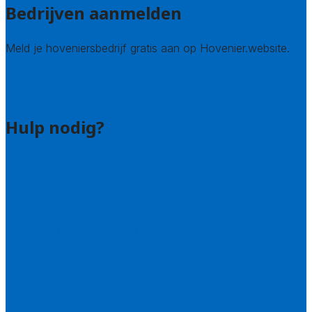
Bedrijven aanmelden
Meld je hoveniersbedrijf gratis aan op Hovenier.website.
Hovenier leads kopen
Bedrijf aanmelden
Hulp nodig?
Contact
Bel 085 005 0242
Wie zijn wij?
Uitleg over de offerteservice
Hulp nodig bij je aanvraag?
Welke kwaliteitseisen stellen we?
Hoe doen we onderzoek naar hoveniers?
Veelgestelde vragen: particulieren
Veelgestelde vragen: bedrijven