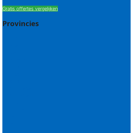
Gratis offertes vergelijken
Provincies
Drenthe
Flevoland
Friesland
Gelderland
Groningen
Overijssel
Limburg
Noord-Brabant
Noord-Holland
Utrecht
Zuid-Holland
Zeeland
Alle steden