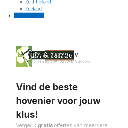
Zuid-holland
Zeeland
Gratis offertes
Voogd Hoveniers B.V.
Hofdijksweg 36A, 3253KB Ouddorp
Vind de beste
hovenier voor jouw
klus!
Vergelijk
gratis
offertes van meerdere