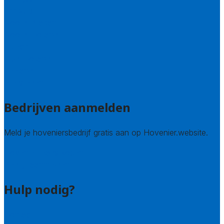
Limburg
Noord-Brabant
Noord-Holland
Utrecht
Zuid-Holland
Zeeland
Alle steden
Bedrijven aanmelden
Meld je hoveniersbedrijf gratis aan op Hovenier.website.
Hovenier leads kopen
Bedrijf aanmelden
Hulp nodig?
Contact