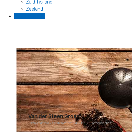
Zuid-holland
Zeeland
Gratis offertes
Van der Steen Groen
Vinkenbroeksestraat 55, 4703SC Roosendaal