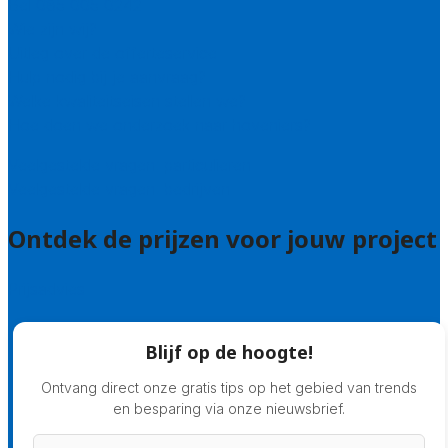
Bel 085 005 0242
Wie zijn wij?
Uitleg over de offerteservice
Hulp nodig bij je aanvraag?
Welke kwaliteitseisen stellen we?
Hoe doen we onderzoek naar hoveniers?
Veelgestelde vragen: particulieren
Veelgestelde vragen: bedrijven
Ontdek de prijzen voor jouw project
Prijsadvies
Blijf op de hoogte!
Ontvang direct onze gratis tips op het gebied van trends
en besparing via onze nieuwsbrief.