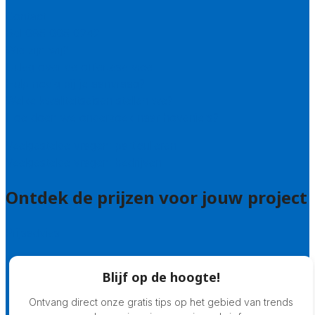
Contact
Bel 085 005 0242
Wie zijn wij?
Uitleg over de offerteservice
Hulp nodig bij je aanvraag?
Welke kwaliteitseisen stellen we?
Hoe doen we onderzoek naar hoveniers?
Veelgestelde vragen: particulieren
Veelgestelde vragen: bedrijven
Ontdek de prijzen voor jouw project
Prijsadvies
Blijf op de hoogte!
Ontvang direct onze gratis tips op het gebied van trends