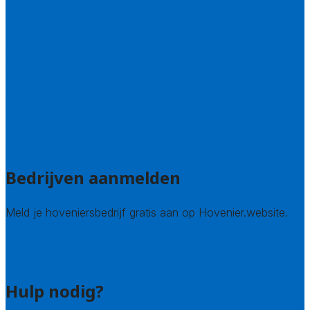
Groningen
Overijssel
Limburg
Noord-Brabant
Noord-Holland
Utrecht
Zuid-Holland
Zeeland
Alle steden
Bedrijven aanmelden
Meld je hoveniersbedrijf gratis aan op Hovenier.website.
Hovenier leads kopen
Bedrijf aanmelden
Hulp nodig?