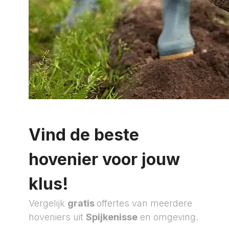
Vind de beste
hovenier voor jouw
klus!
Vergelijk
gratis
offertes van meerdere
hoveniers uit
Spijkenisse
en omgeving.