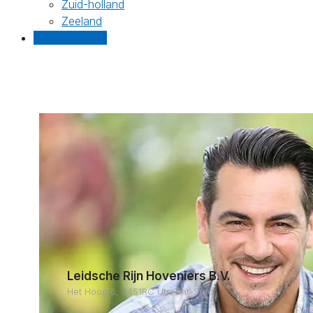
Zuid-holland
Zeeland
Gratis offertes
Leidsche Rijn Hoveniers B.V.
Het Hoog 6, 3451RC Utrecht-Stad