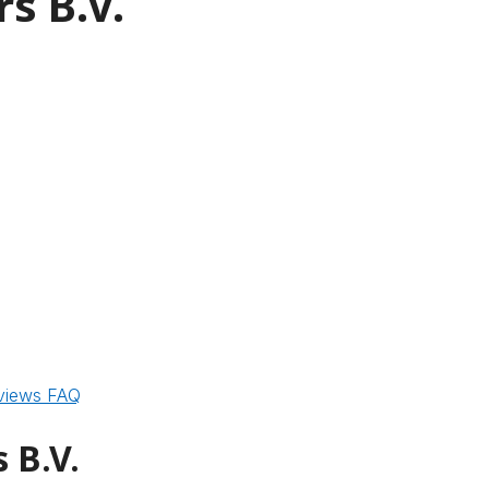
s B.V.
views
FAQ
 B.V.