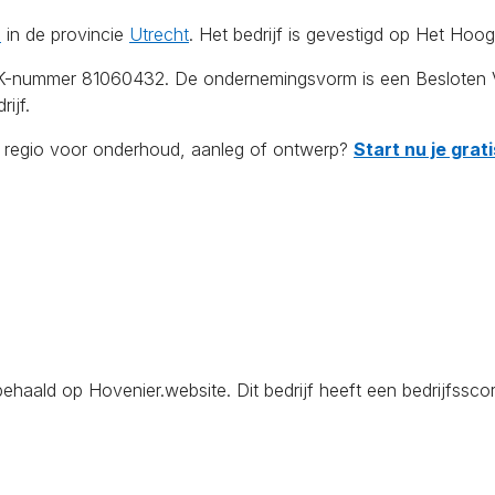
d
in de provincie
Utrecht
. Het bedrijf is gevestigd op Het Hoog
KvK-nummer 81060432. De ondernemingsvorm is een Besloten 
ijf.
de regio voor onderhoud, aanleg of ontwerp?
Start nu je gra
aald op Hovenier.website. Dit bedrijf heeft een bedrijfsscor