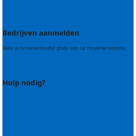
Zuid-Holland
Zeeland
Alle steden
Bedrijven aanmelden
Meld je hoveniersbedrijf gratis aan op Hovenier.website.
Hovenier leads kopen
Bedrijf aanmelden
Hulp nodig?
Contact
Bel 085 005 0242
Wie zijn wij?
Uitleg over de offerteservice
Hulp nodig bij je aanvraag?
Welke kwaliteitseisen stellen we?