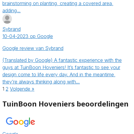
brainstorming on planting, creating a covered area,
adding…
Sybrand
10-04-2023 op Google
Google review van Sybrand
(Translated by Google) A fantastic experience with the
guys at TuinBoon Hoveniers! It’s fantastic to see your
design come to life every day. And in the meantime,
they’re always thinking along with…
1
2
Volgende »
TuinBoon Hoveniers beoordelingen
Google