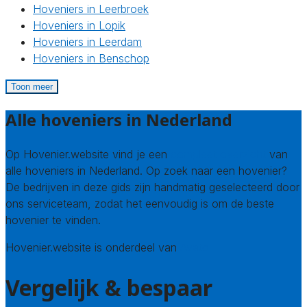
Hoveniers in Leerbroek
Hoveniers in Lopik
Hoveniers in Leerdam
Hoveniers in Benschop
Toon meer
Alle hoveniers in Nederland
Op Hovenier.website vind je een
compleet overzicht
van
alle hoveniers in Nederland. Op zoek naar een hovenier?
De bedrijven in deze gids zijn handmatig geselecteerd door
ons serviceteam, zodat het eenvoudig is om de beste
hovenier te vinden.
Hovenier.website is onderdeel van
Avato
Vergelijk & bespaar