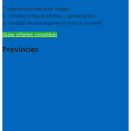
1. Beantwoord een paar vragen
2. Ontvang scherpe offertes – geheel gratis
3. Vergelijk de prijsopgaven en kies je hovenier
Gratis offertes vergelijken
Provincies
Drenthe
Flevoland
Friesland
Gelderland
Groningen
Overijssel
Limburg
Noord-Brabant
Noord-Holland
Utrecht