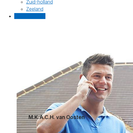
Zuid-holland
Zeeland
Gratis offertes
M.K.A.C.H. van Oosten
Wemeldinge