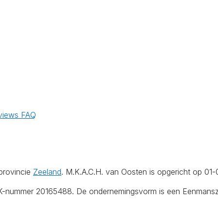
n
views
FAQ
provincie
Zeeland
. M.K.A.C.H. van Oosten is opgericht op 01-
KvK-nummer 20165488. De ondernemingsvorm is een Eenmanszaa