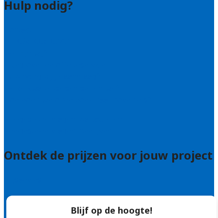
Hulp nodig?
Contact
Bel 085 005 0242
Wie zijn wij?
Uitleg over de offerteservice
Hulp nodig bij je aanvraag?
Welke kwaliteitseisen stellen we?
Hoe doen we onderzoek naar hoveniers?
Veelgestelde vragen: particulieren
Veelgestelde vragen: bedrijven
Ontdek de prijzen voor jouw project
Prijsadvies
Blijf op de hoogte!