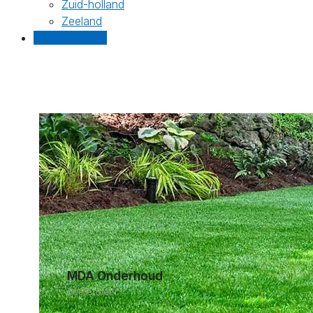
Zuid-holland
Zeeland
Gratis offertes
MDA Onderhoud
Zoetermeer