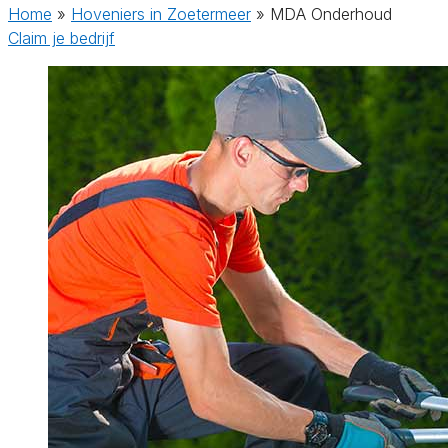
Home
»
Hoveniers in Zoetermeer
»
MDA Onderhoud
Claim je bedrijf