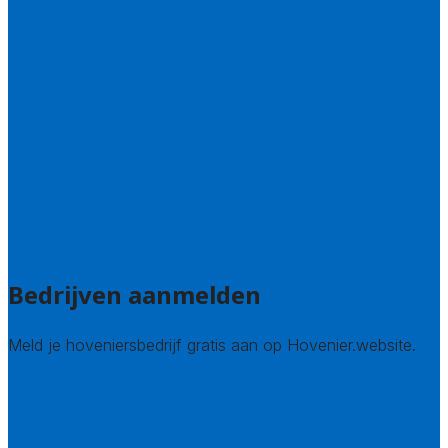
Friesland
Gelderland
Groningen
Overijssel
Limburg
Noord-Brabant
Noord-Holland
Utrecht
Zuid-Holland
Zeeland
Alle steden
Bedrijven aanmelden
Meld je hoveniersbedrijf gratis aan op Hovenier.website.
Hovenier leads kopen
Bedrijf aanmelden