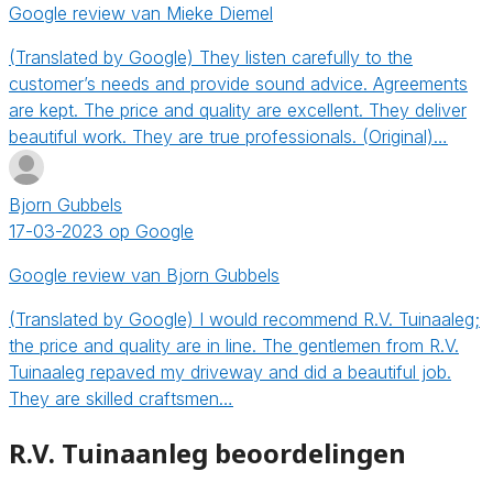
Google review van Mieke Diemel
(Translated by Google) They listen carefully to the
customer’s needs and provide sound advice. Agreements
are kept. The price and quality are excellent. They deliver
beautiful work. They are true professionals. (Original)…
Bjorn Gubbels
17-03-2023 op Google
Google review van Bjorn Gubbels
(Translated by Google) I would recommend R.V. Tuinaaleg;
the price and quality are in line. The gentlemen from R.V.
Tuinaaleg repaved my driveway and did a beautiful job.
They are skilled craftsmen…
R.V. Tuinaanleg beoordelingen