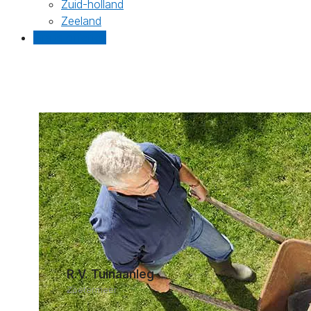
Zuid-holland
Zeeland
Gratis offertes
R.V. Tuinaanleg
Zoetermeer