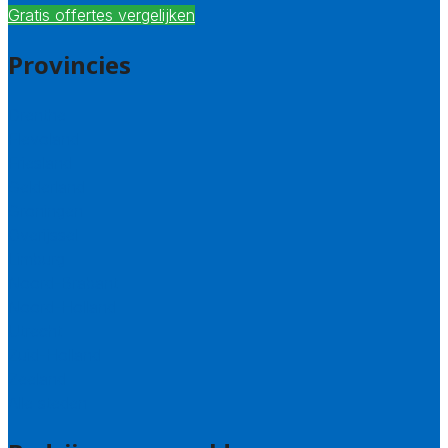
Gratis offertes vergelijken
Provincies
Drenthe
Flevoland
Friesland
Gelderland
Groningen
Overijssel
Limburg
Noord-Brabant
Noord-Holland
Utrecht
Zuid-Holland
Zeeland
Alle steden