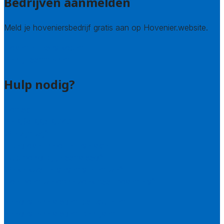
Bedrijven aanmelden
Meld je hoveniersbedrijf gratis aan op Hovenier.website.
Hovenier leads kopen
Bedrijf aanmelden
Hulp nodig?
Contact
Bel 085 005 0242
Wie zijn wij?
Uitleg over de offerteservice
Hulp nodig bij je aanvraag?
Welke kwaliteitseisen stellen we?
Hoe doen we onderzoek naar hoveniers?
Veelgestelde vragen: particulieren
Veelgestelde vragen: bedrijven