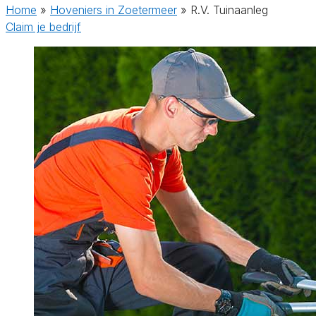
Home
»
Hoveniers in Zoetermeer
»
R.V. Tuinaanleg
Claim je bedrijf