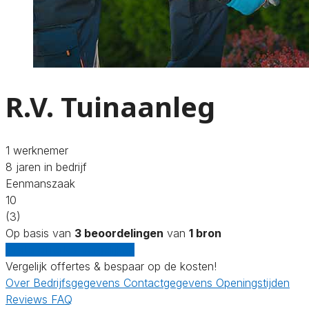
R.V. Tuinaanleg
1 werknemer
8 jaren in bedrijf
Eenmanszaak
10
(3)
Op basis van
3 beoordelingen
van
1 bron
Gratis offertes vergelijken
Vergelijk offertes & bespaar op de kosten!
Over
Bedrijfsgegevens
Contactgegevens
Openingstijden
Reviews
FAQ