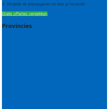
3. Vergelijk de prijsopgaven en kies je hovenier
Gratis offertes vergelijken
Provincies
Drenthe
Flevoland
Friesland
Gelderland
Groningen
Overijssel
Limburg
Noord-Brabant
Noord-Holland
Utrecht
Zuid-Holland
Zeeland
Alle steden