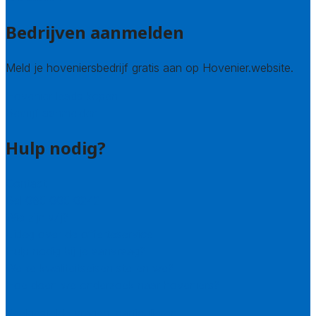
Bedrijven aanmelden
Meld je hoveniersbedrijf gratis aan op Hovenier.website.
Hovenier leads kopen
Bedrijf aanmelden
Hulp nodig?
Contact
Bel 085 005 0242
Wie zijn wij?
Uitleg over de offerteservice
Hulp nodig bij je aanvraag?
Welke kwaliteitseisen stellen we?
Hoe doen we onderzoek naar hoveniers?
Veelgestelde vragen: particulieren