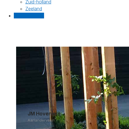
Zuid-holland
Zeeland
Gratis offertes
JM Hoveniers
Aarlanderveen