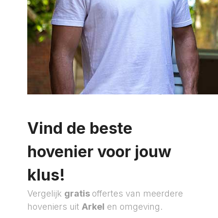
Vind de beste
hovenier voor jouw
klus!
Vergelijk
gratis
offertes van meerdere
hoveniers uit
Arkel
en omgeving.