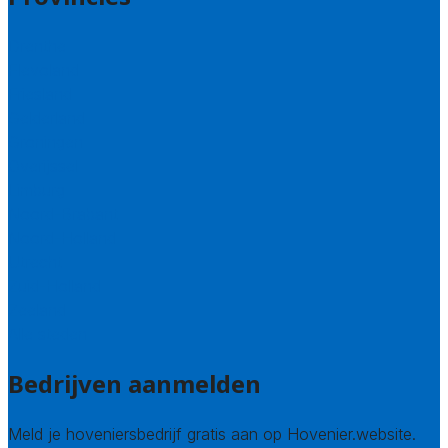
Drenthe
Flevoland
Friesland
Gelderland
Groningen
Overijssel
Limburg
Noord-Brabant
Noord-Holland
Utrecht
Zuid-Holland
Zeeland
Alle steden
Bedrijven aanmelden
Meld je hoveniersbedrijf gratis aan op Hovenier.website.