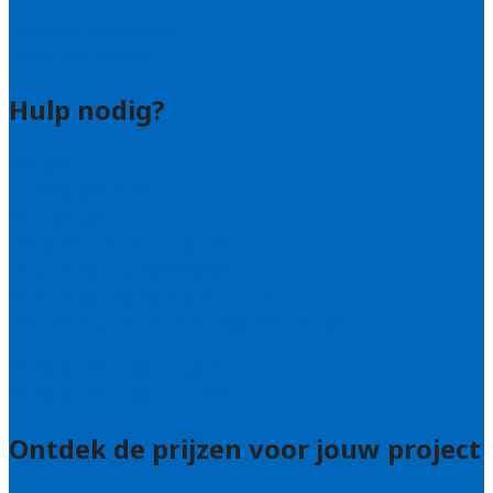
Hovenier leads kopen
Bedrijf aanmelden
Hulp nodig?
Contact
Bel 085 005 0242
Wie zijn wij?
Uitleg over de offerteservice
Hulp nodig bij je aanvraag?
Welke kwaliteitseisen stellen we?
Hoe doen we onderzoek naar hoveniers?
Veelgestelde vragen: particulieren
Veelgestelde vragen: bedrijven
Ontdek de prijzen voor jouw project