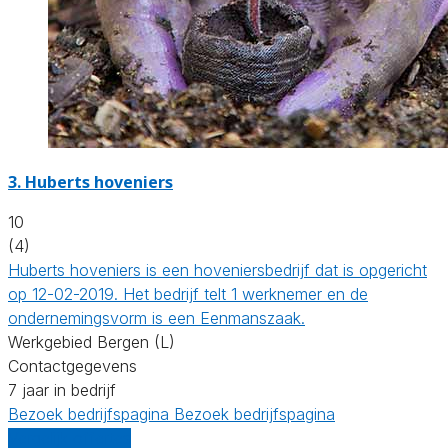
3.
Huberts hoveniers
10
(4)
Huberts hoveniers is een hoveniersbedrijf dat is opgericht
op 12-02-2019. Het bedrijf telt 1 werknemer en de
ondernemingsvorm is een Eenmanszaak.
Werkgebied Bergen (L)
Contactgegevens
7 jaar in bedrijf
Bezoek bedrijfspagina
Bezoek bedrijfspagina
Vergelijk offertes