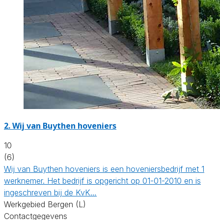
2.
Wij van Buythen hoveniers
10
(6)
Wij van Buythen hoveniers is een hoveniersbedrijf met 1
werknemer. Het bedrijf is opgericht op 01-01-2010 en is
ingeschreven bij de KvK…
Werkgebied Bergen (L)
Contactgegevens