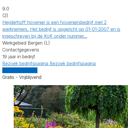
9.0
(2)
Heijderhoff hovenier is een hoveniersbedrijf met 2
werknemers. Het bedrijf is opgericht op 01-01-2007 en is
ingeschreven bij de KvK onder nummer…
Werkgebied Bergen (L)
Contactgegevens
19 jaar in bedrijf
Bezoek bedrijfspagina
Bezoek bedrijfspagina
Vergelijk offertes
Gratis - Vrijblijvend