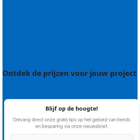
Bel 085 005 0242
Wie zijn wij?
Uitleg over de offerteservice
Hulp nodig bij je aanvraag?
Welke kwaliteitseisen stellen we?
Hoe doen we onderzoek naar hoveniers?
Veelgestelde vragen: particulieren
Veelgestelde vragen: bedrijven
Ontdek de prijzen voor jouw project
Prijsadvies
Blijf op de hoogte!
Ontvang direct onze gratis tips op het gebied van trends
en besparing via onze nieuwsbrief.