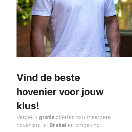
Vind de beste
hovenier voor jouw
klus!
Vergelijk
gratis
offertes van meerdere
hoveniers uit
Brakel
en omgeving.