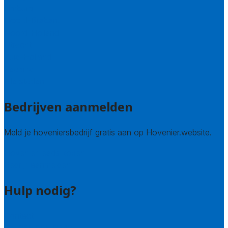
Limburg
Noord-Brabant
Noord-Holland
Utrecht
Zuid-Holland
Zeeland
Alle steden
Bedrijven aanmelden
Meld je hoveniersbedrijf gratis aan op Hovenier.website.
Hovenier leads kopen
Bedrijf aanmelden
Hulp nodig?
Contact