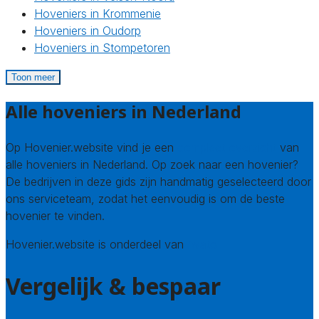
Hoveniers in Krommenie
Hoveniers in Oudorp
Hoveniers in Stompetoren
Toon meer
Alle hoveniers in Nederland
Op Hovenier.website vind je een
compleet overzicht
van
alle hoveniers in Nederland. Op zoek naar een hovenier?
De bedrijven in deze gids zijn handmatig geselecteerd door
ons serviceteam, zodat het eenvoudig is om de beste
hovenier te vinden.
Hovenier.website is onderdeel van
Avato
Vergelijk & bespaar