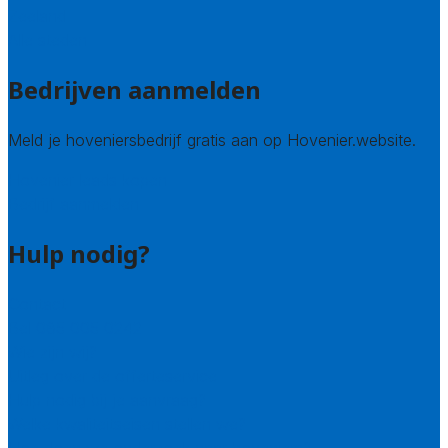
Zeeland
Alle steden
Bedrijven aanmelden
Meld je hoveniersbedrijf gratis aan op Hovenier.website.
Hovenier leads kopen
Bedrijf aanmelden
Hulp nodig?
Contact
Bel 085 005 0242
Wie zijn wij?
Uitleg over de offerteservice
Hulp nodig bij je aanvraag?
Welke kwaliteitseisen stellen we?