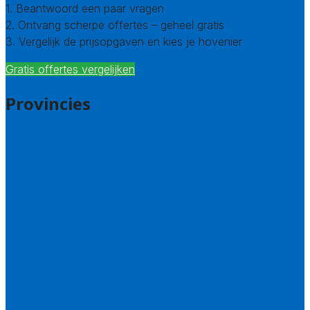
1. Beantwoord een paar vragen
2. Ontvang scherpe offertes – geheel gratis
3. Vergelijk de prijsopgaven en kies je hovenier
Gratis offertes vergelijken
Provincies
Drenthe
Flevoland
Friesland
Gelderland
Groningen
Overijssel
Limburg
Noord-Brabant
Noord-Holland
Utrecht
Zuid-Holland