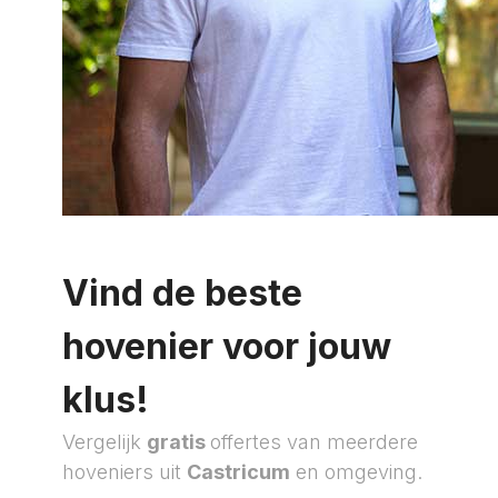
Vind de beste
hovenier voor jouw
klus!
Vergelijk
gratis
offertes van meerdere
hoveniers uit
Castricum
en omgeving.