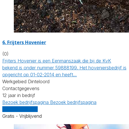
6.
Frijters Hovenier
(0)
Frijters Hovenier is een Eenmanszaak die bij de KvK
bekend is onder nummer 59888199. Het hoveniersbedrijf is
opgericht op 01-02-2014 en heeft…
Werkgebied Dinteloord
Contactgegevens
12 jaar in bedrijf
Bezoek bedrijfspagina
Bezoek bedrijfspagina
Vergelijk offertes
Gratis - Vrijblijvend