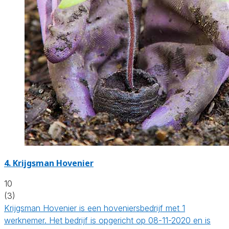
4.
Krijgsman Hovenier
10
(3)
Krijgsman Hovenier is een hoveniersbedrijf met 1
werknemer. Het bedrijf is opgericht op 08-11-2020 en is