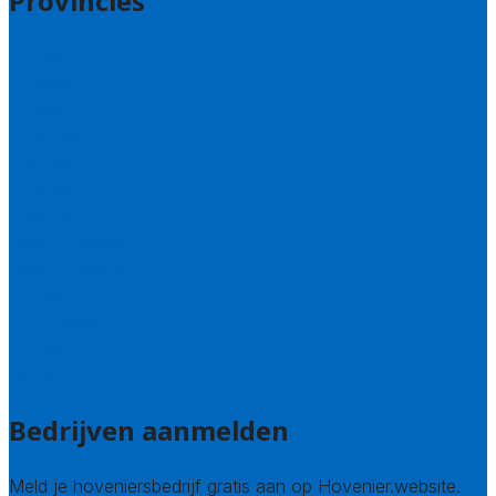
Provincies
Drenthe
Flevoland
Friesland
Gelderland
Groningen
Overijssel
Limburg
Noord-Brabant
Noord-Holland
Utrecht
Zuid-Holland
Zeeland
Alle steden
Bedrijven aanmelden
Meld je hoveniersbedrijf gratis aan op Hovenier.website.