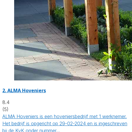
2.
ALMA Hoveniers
8.4
(5)
ALMA Hoveniers is een hoveniersbedrijf met 1 werknemer.
Het bedrijf is opgericht op 29-02-2024 en is ingeschreven
bij de KvK onder nummer…