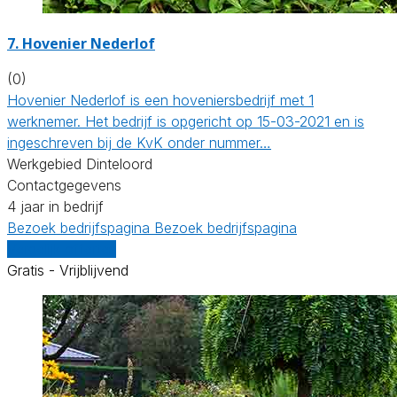
7.
Hovenier Nederlof
(0)
Hovenier Nederlof is een hoveniersbedrijf met 1
werknemer. Het bedrijf is opgericht op 15-03-2021 en is
ingeschreven bij de KvK onder nummer…
Werkgebied Dinteloord
Contactgegevens
4 jaar in bedrijf
Bezoek bedrijfspagina
Bezoek bedrijfspagina
Vergelijk offertes
Gratis - Vrijblijvend