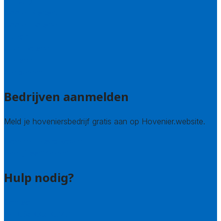
Limburg
Noord-Brabant
Noord-Holland
Utrecht
Zuid-Holland
Zeeland
Alle steden
Bedrijven aanmelden
Meld je hoveniersbedrijf gratis aan op Hovenier.website.
Hovenier leads kopen
Bedrijf aanmelden
Hulp nodig?
Contact
Bel 085 005 0242