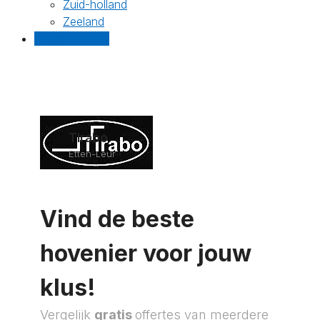
Zuid-holland
Zeeland
Gratis offertes
Tirabo
Etten-Leur
Vind de beste
hovenier voor jouw
klus!
Vergelijk
gratis
offertes van meerdere