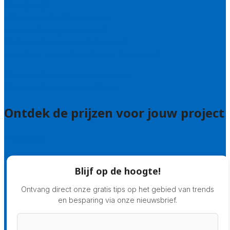
Wie zijn wij?
Uitleg over de offerteservice
Hulp nodig bij je aanvraag?
Welke kwaliteitseisen stellen we?
Hoe doen we onderzoek naar hoveniers?
Veelgestelde vragen: particulieren
Veelgestelde vragen: bedrijven
Ontdek de prijzen voor jouw project
Prijsadvies
Blijf op de hoogte!
Ontvang direct onze gratis tips op het gebied van trends
en besparing via onze nieuwsbrief.