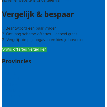
Hovenier.website is onderdeel van
Avato
Vergelijk & bespaar
1. Beantwoord een paar vragen
2. Ontvang scherpe offertes – geheel gratis
3. Vergelijk de prijsopgaven en kies je hovenier
Gratis offertes vergelijken
Provincies
Drenthe
Flevoland
Friesland
Gelderland
Groningen
Overijssel