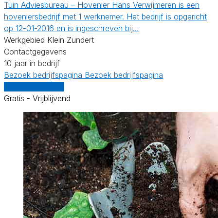
Tuin Adviesbureau – Hovenier Hans Verwijmeren is een
hoveniersbedrijf met 1 werknemer. Het bedrijf is opgericht
op 12-01-2016 en is ingeschreven bij…
Werkgebied Klein Zundert
Contactgegevens
10 jaar in bedrijf
Bezoek bedrijfspagina
Bezoek bedrijfspagina
Vergelijk offertes
Gratis - Vrijblijvend