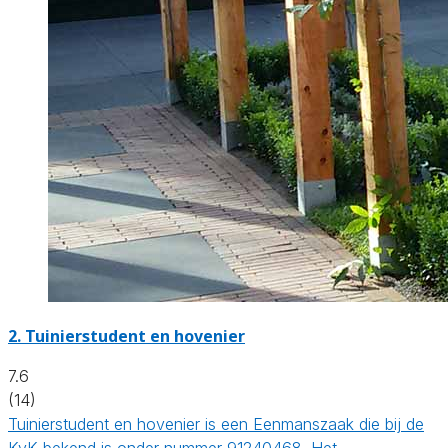
2.
Tuinierstudent en hovenier
7.6
(14)
Tuinierstudent en hovenier is een Eenmanszaak die bij de
KvK bekend is onder nummer 91240468. Het