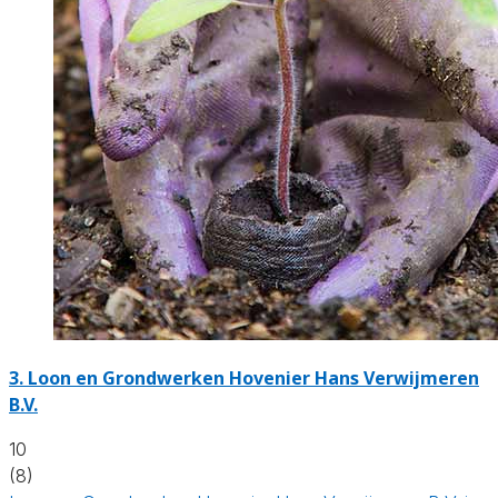
3.
Loon en Grondwerken Hovenier Hans Verwijmeren
B.V.
10
(8)