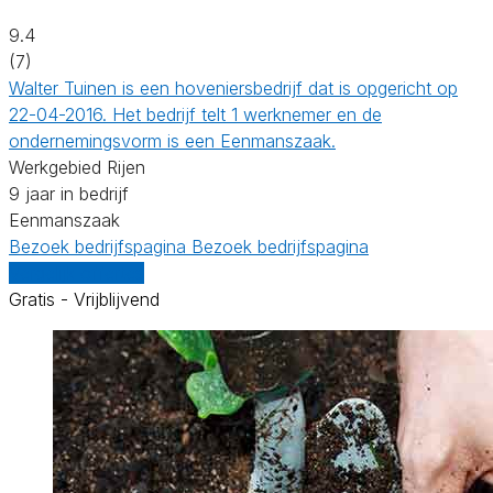
9.4
(7)
Walter Tuinen is een hoveniersbedrijf dat is opgericht op
22-04-2016. Het bedrijf telt 1 werknemer en de
ondernemingsvorm is een Eenmanszaak.
Werkgebied Rijen
9 jaar in bedrijf
Eenmanszaak
Bezoek bedrijfspagina
Bezoek bedrijfspagina
Vergelijk offertes
Gratis - Vrijblijvend