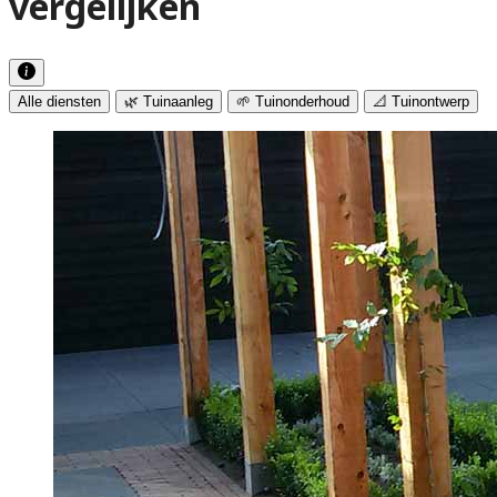
vergelijken
Alle diensten
🌿 Tuinaanleg
🌱 Tuinonderhoud
📐 Tuinontwerp