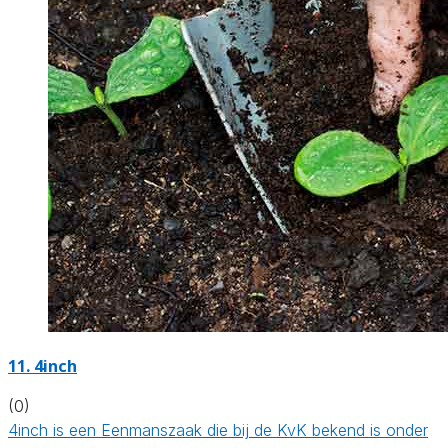
11.
4inch
(0)
4inch is een Eenmanszaak die bij de KvK bekend is onder