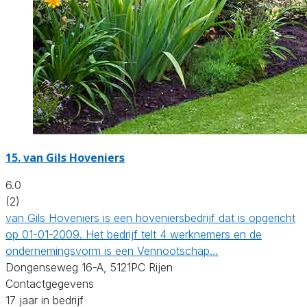
15.
van Gils Hoveniers
6.0
(2)
van Gils Hoveniers is een hoveniersbedrijf dat is opgericht
op 01-01-2009. Het bedrijf telt 4 werknemers en de
ondernemingsvorm is een Vennootschap…
Dongenseweg 16-A, 5121PC Rijen
Contactgegevens
17 jaar in bedrijf