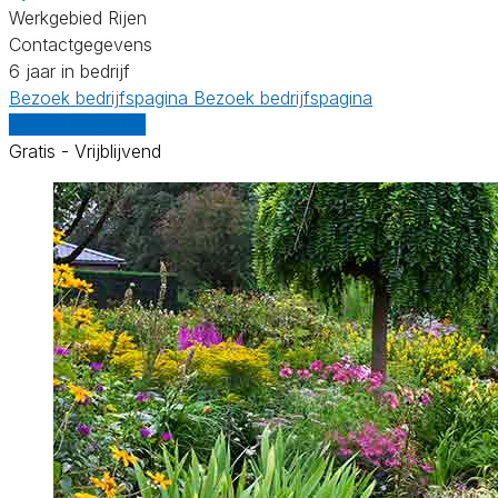
Werkgebied Rijen
Contactgegevens
6 jaar in bedrijf
Bezoek bedrijfspagina
Bezoek bedrijfspagina
Vergelijk offertes
Gratis - Vrijblijvend