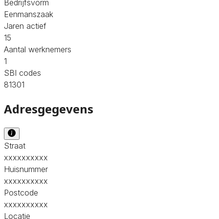
Bedrijfsvorm
Eenmanszaak
Jaren actief
15
Aantal werknemers
1
SBI codes
81301
Adresgegevens
Straat
xxxxxxxxxx
Huisnummer
xxxxxxxxxx
Postcode
xxxxxxxxxx
Locatie