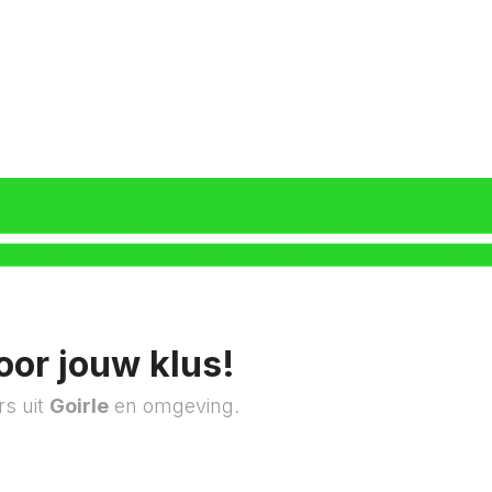
oor jouw klus!
rs uit
Goirle
en omgeving.