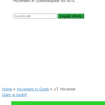
Hoveniers in Goirle
Bespaar tot 40%
Vergelijk offertes
Home
»
Hoveniers in Goirle
»
J.T. Hovenier
Claim je bedrijf