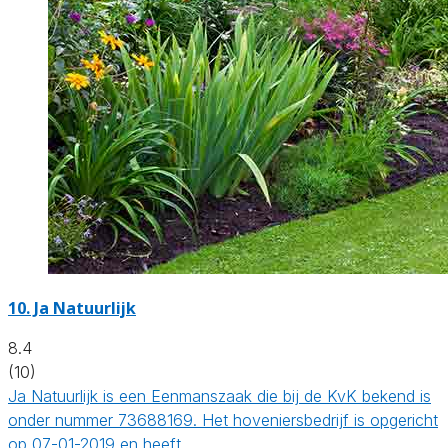
10.
Ja Natuurlijk
8.4
(10)
Ja Natuurlijk is een Eenmanszaak die bij de KvK bekend is
onder nummer 73688169. Het hoveniersbedrijf is opgericht
op 07-01-2019 en heeft…