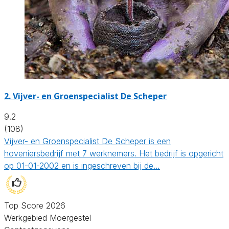
2.
Vijver- en Groenspecialist De Scheper
9.2
(108)
Vijver- en Groenspecialist De Scheper is een
hoveniersbedrijf met 7 werknemers. Het bedrijf is opgericht
op 01-01-2002 en is ingeschreven bij de…
Top Score 2026
Werkgebied Moergestel