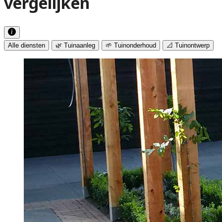
vergelijken
Alle diensten
🌿 Tuinaanleg
🌱 Tuinonderhoud
📐 Tuinontwerp