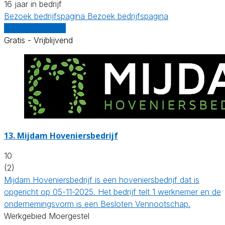
16 jaar in bedrijf
Bezoek bedrijfspagina
Bezoek bedrijfspagina
Vergelijk offertes
Gratis - Vrijblijvend
13.
Mijdam Hoveniersbedrijf
10
(2)
Mijdam Hoveniersbedrijf is een hoveniersbedrijf dat is
opgericht op 05-11-2025. Het bedrijf telt 1 werknemer en de
ondernemingsvorm is een Besloten Vennootschap.
Werkgebied Moergestel