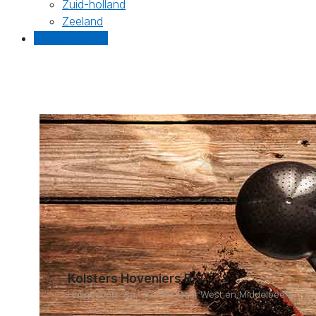
Zuid-holland
Zeeland
Gratis offertes
Kolsters Hoveniers B.V.
Huijgevoort 18a, 5091SB Oost West en Middelbeers