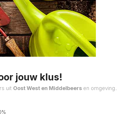
oor jouw klus!
rs uit
Oost West en Middelbeers
en omgeving.
40%