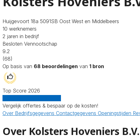
Kolsters Hoveniers B.V
Huijgevoort 18a 5091SB Oost West en Middelbeers
10 werknemers
2 jaren in bedrijf
Besloten Vennootschap
9.2
(68)
Op basis van
68 beoordelingen
van
1 bron
Top Score 2026
Gratis offertes vergelijken
Vergelijk offertes & bespaar op de kosten!
Over
Bedrijfsgegevens
Contactgegevens
Openingstijden
Re
Over Kolsters Hoveniers B.V.