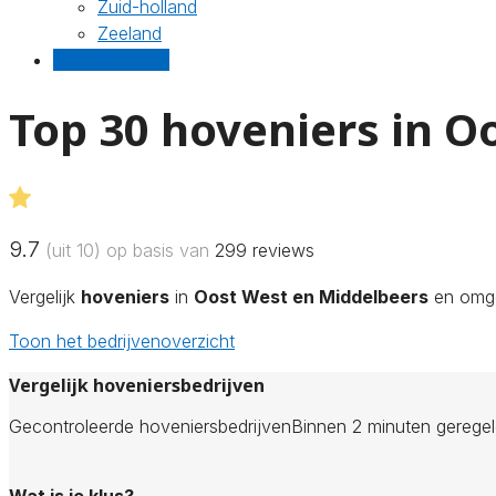
Zuid-holland
Zeeland
Gratis offertes
Top 30 hoveniers in O
9.7
(uit 10) op basis van
299
reviews
Vergelijk
hoveniers
in
Oost West en Middelbeers
en omgev
Toon het bedrijvenoverzicht
Vergelijk hoveniersbedrijven
Gecontroleerde hoveniersbedrijven
Binnen 2 minuten gerege
Wat is je klus?