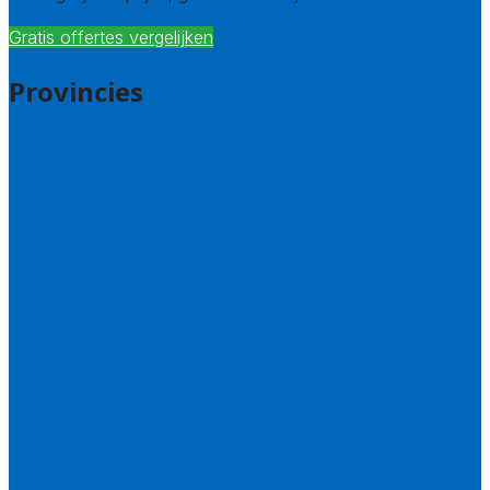
Gratis offertes vergelijken
Provincies
Drenthe
Flevoland
Friesland
Gelderland
Groningen
Overijssel
Limburg
Noord-Brabant
Noord-Holland
Utrecht
Zuid-Holland
Zeeland
Alle steden