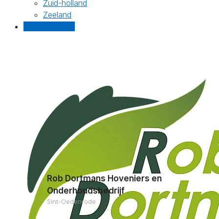
Zuid-holland
Zeeland
Gratis offertes
Rob Dortmans Hoveniers en
Onderhoudsbedrijf
Sint-Oedenrode