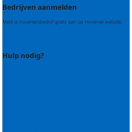
Bedrijven aanmelden
Meld je hoveniersbedrijf gratis aan op Hovenier.website.
Hovenier leads kopen
Bedrijf aanmelden
Hulp nodig?
Contact
Bel 085 005 0242
Wie zijn wij?
Uitleg over de offerteservice
Hulp nodig bij je aanvraag?
Welke kwaliteitseisen stellen we?
Hoe doen we onderzoek naar hoveniers?
Veelgestelde vragen: particulieren
Veelgestelde vragen: bedrijven