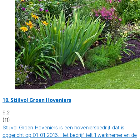
10.
Stijlvol Groen Hoveniers
9.2
(11)
Stijlvol Groen Hoveniers is een hoveniersbedrijf dat is
opgericht op 01-01-2016. Het bedrijf telt 1 werknemer en de