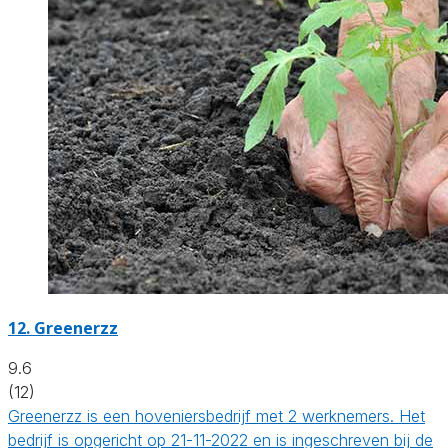
12.
Greenerzz
9.6
(12)
Greenerzz is een hoveniersbedrijf met 2 werknemers. Het
bedrijf is opgericht op 21-11-2022 en is ingeschreven bij de