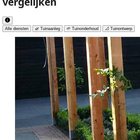
vergelijken
Alle diensten
🌿 Tuinaanleg
🌱 Tuinonderhoud
📐 Tuinontwerp