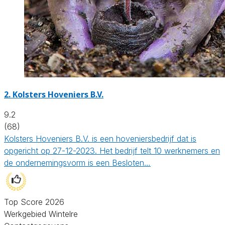
2.
Kolsters Hoveniers B.V.
9.2
(68)
Kolsters Hoveniers B.V. is een hoveniersbedrijf dat is
opgericht op 27-12-2023. Het bedrijf telt 10 werknemers en
de ondernemingsvorm is een Besloten…
Top Score 2026
Werkgebied Wintelre