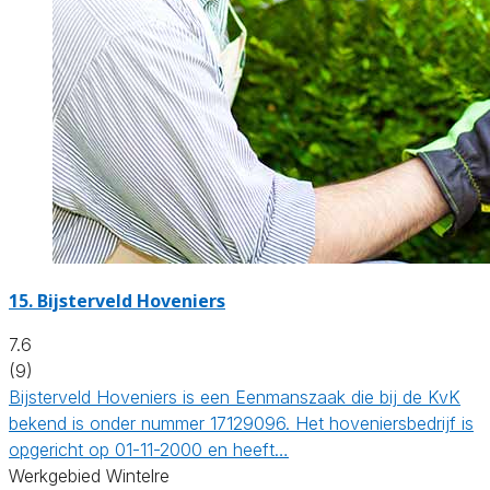
15.
Bijsterveld Hoveniers
7.6
(9)
Bijsterveld Hoveniers is een Eenmanszaak die bij de KvK
bekend is onder nummer 17129096. Het hoveniersbedrijf is
opgericht op 01-11-2000 en heeft…
Werkgebied Wintelre