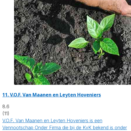
11.
V.O.F. Van Maanen en Leyten Hoveniers
8.6
(11)
V.O.F. Van Maanen en Leyten Hoveniers is een
Vennootschap Onder Firma die bij de KvK bekend is onder