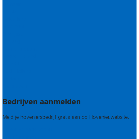
Flevoland
Friesland
Gelderland
Groningen
Overijssel
Limburg
Noord-Brabant
Noord-Holland
Utrecht
Zuid-Holland
Zeeland
Alle steden
Bedrijven aanmelden
Meld je hoveniersbedrijf gratis aan op Hovenier.website.
Hovenier leads kopen
Bedrijf aanmelden