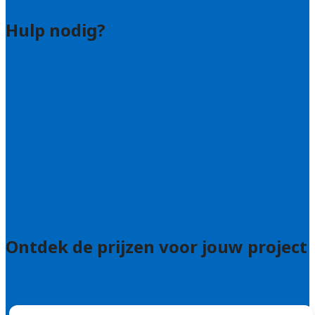
Hulp nodig?
Contact
Bel 085 005 0242
Wie zijn wij?
Uitleg over de offerteservice
Hulp nodig bij je aanvraag?
Welke kwaliteitseisen stellen we?
Hoe doen we onderzoek naar hoveniers?
Veelgestelde vragen: particulieren
Veelgestelde vragen: bedrijven
Ontdek de prijzen voor jouw project
Prijsadvies