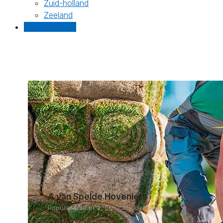
Zuid-holland
Zeeland
Gratis offertes
A van Spelde Hoveniers
Populierenlaan 2, 5071CH Udenhout