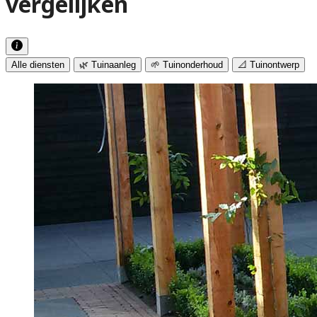
vergelijken
Alle diensten
🌿 Tuinaanleg
🌱 Tuinonderhoud
📐 Tuinontwerp