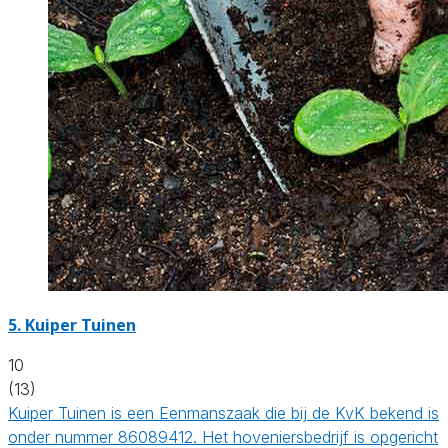
5.
Kuiper Tuinen
10
(13)
Kuiper Tuinen is een Eenmanszaak die bij de KvK bekend is
onder nummer 86089412. Het hoveniersbedrijf is opgericht