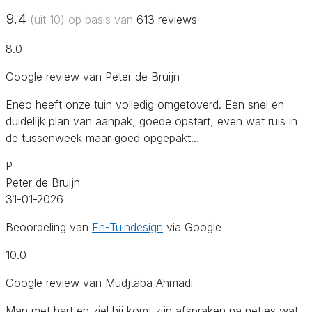
9.4
(uit 10) op basis van
613
reviews
8.0
Google review van Peter de Bruijn
Eneo heeft onze tuin volledig omgetoverd. Een snel en
duidelijk plan van aanpak, goede opstart, even wat ruis in
de tussenweek maar goed opgepakt…
P
Peter de Bruijn
31-01-2026
Beoordeling van
En-Tuindesign
via Google
10.0
Google review van Mudjtaba Ahmadi
Man met hart en ziel hij komt zijn afspraken na netjes wat