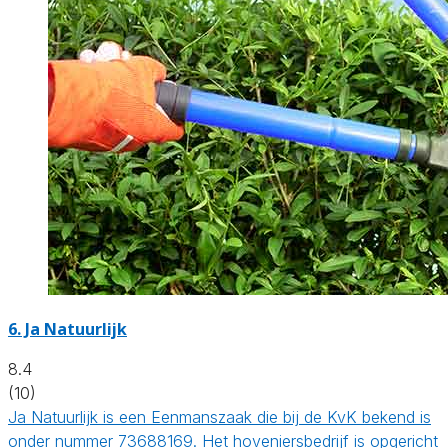
6.
Ja Natuurlijk
8.4
(10)
Ja Natuurlijk is een Eenmanszaak die bij de KvK bekend is
onder nummer 73688169. Het hoveniersbedrijf is opgericht