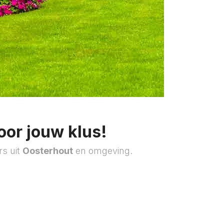
oor jouw klus!
rs uit
Oosterhout
en omgeving.