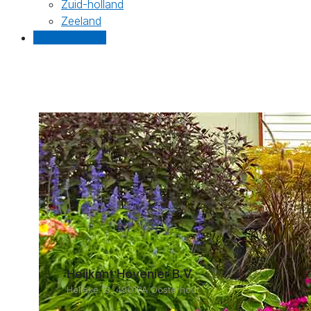
Zuid-holland
Zeeland
Gratis offertes
Heijkant Hovenier B.V.
Helleke 13, 4901PA Oosterhout