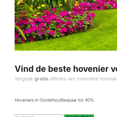
Vind de beste hovenier v
Vergelijk
gratis
offertes van meerdere hovenie
Hoveniers in Oosterhout
Bespaar tot 40%