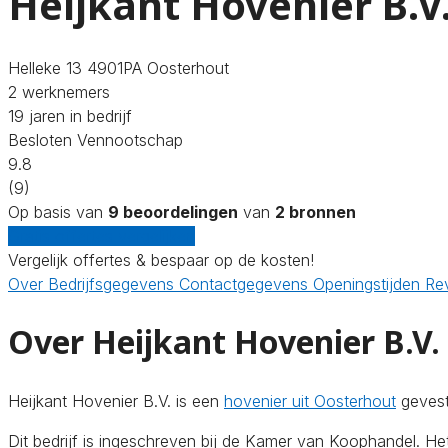
Heijkant Hovenier B.V
Helleke 13 4901PA Oosterhout
2 werknemers
19 jaren in bedrijf
Besloten Vennootschap
9.8
(9)
Op basis van
9 beoordelingen
van
2 bronnen
Gratis offertes vergelijken
Vergelijk offertes & bespaar op de kosten!
Over
Bedrijfsgegevens
Contactgegevens
Openingstijden
Re
Over Heijkant Hovenier B.V.
Heijkant Hovenier B.V. is een
hovenier uit Oosterhout
gevest
Dit bedrijf is ingeschreven bij de Kamer van Koophandel. 