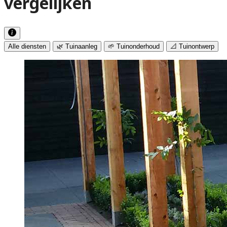
vergelijken
Alle diensten
🌿 Tuinaanleg
🌱 Tuinonderhoud
📐 Tuinontwerp