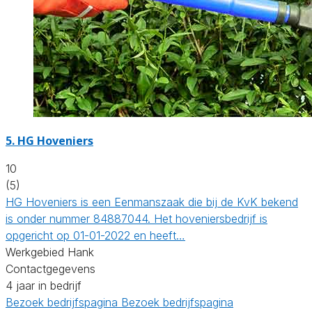
5.
HG Hoveniers
10
(5)
HG Hoveniers is een Eenmanszaak die bij de KvK bekend
is onder nummer 84887044. Het hoveniersbedrijf is
opgericht op 01-01-2022 en heeft…
Werkgebied Hank
Contactgegevens
4 jaar in bedrijf
Bezoek bedrijfspagina
Bezoek bedrijfspagina