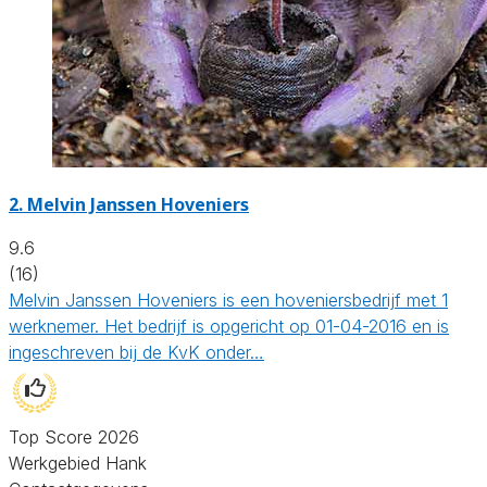
2.
Melvin Janssen Hoveniers
9.6
(16)
Melvin Janssen Hoveniers is een hoveniersbedrijf met 1
werknemer. Het bedrijf is opgericht op 01-04-2016 en is
ingeschreven bij de KvK onder…
Top Score 2026
Werkgebied Hank