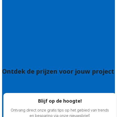
Contact
Bel 085 005 0242
Wie zijn wij?
Uitleg over de offerteservice
Hulp nodig bij je aanvraag?
Welke kwaliteitseisen stellen we?
Hoe doen we onderzoek naar hoveniers?
Veelgestelde vragen: particulieren
Veelgestelde vragen: bedrijven
Ontdek de prijzen voor jouw project
Prijsadvies
Blijf op de hoogte!
Ontvang direct onze gratis tips op het gebied van trends
en besparing via onze nieuwsbrief.