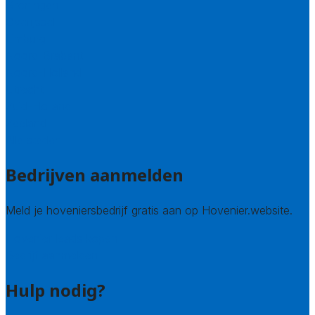
Groningen
Overijssel
Limburg
Noord-Brabant
Noord-Holland
Utrecht
Zuid-Holland
Zeeland
Alle steden
Bedrijven aanmelden
Meld je hoveniersbedrijf gratis aan op Hovenier.website.
Hovenier leads kopen
Bedrijf aanmelden
Hulp nodig?