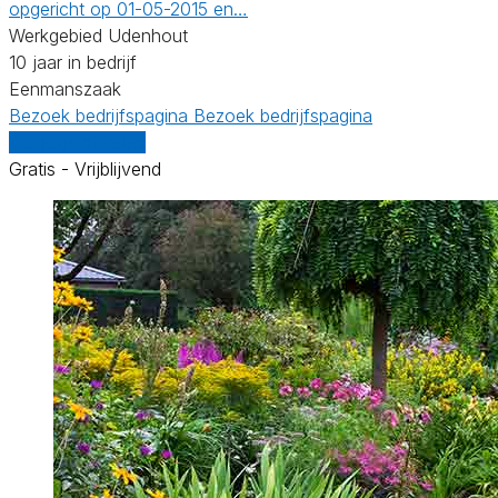
opgericht op 01-05-2015 en…
Werkgebied Udenhout
10 jaar in bedrijf
Eenmanszaak
Bezoek bedrijfspagina
Bezoek bedrijfspagina
Vergelijk offertes
Gratis - Vrijblijvend