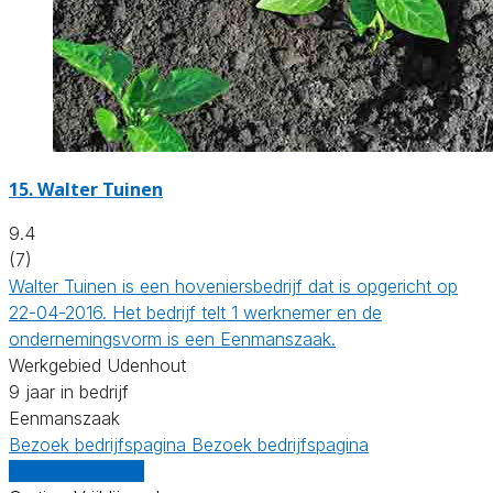
15.
Walter Tuinen
9.4
(7)
Walter Tuinen is een hoveniersbedrijf dat is opgericht op
22-04-2016. Het bedrijf telt 1 werknemer en de
ondernemingsvorm is een Eenmanszaak.
Werkgebied Udenhout
9 jaar in bedrijf
Eenmanszaak
Bezoek bedrijfspagina
Bezoek bedrijfspagina
Vergelijk offertes