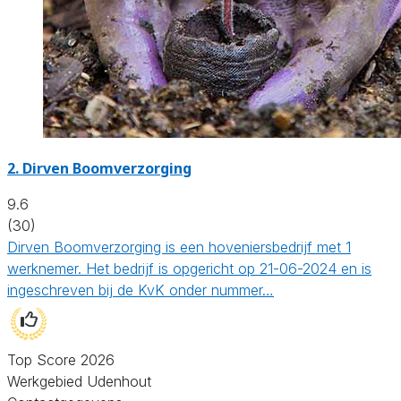
2.
Dirven Boomverzorging
9.6
(30)
Dirven Boomverzorging is een hoveniersbedrijf met 1
werknemer. Het bedrijf is opgericht op 21-06-2024 en is
ingeschreven bij de KvK onder nummer…
Top Score 2026
Werkgebied Udenhout