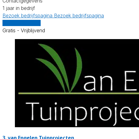
Contactgegevens
1 jaar in bedrijf
Bezoek bedrijfspagina
Bezoek bedrijfspagina
Vergelijk offertes
Gratis - Vrijblijvend
3.
van Engelen Tuinprojecten