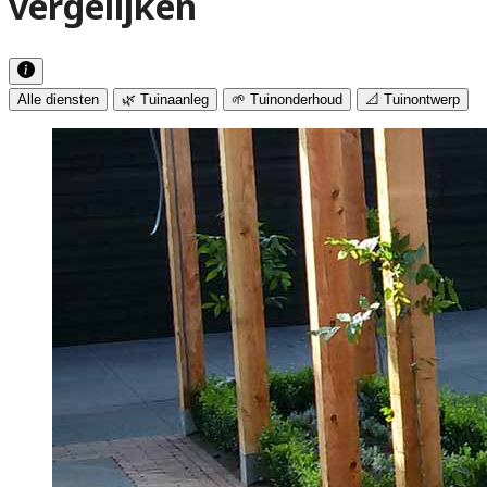
vergelijken
Alle diensten
🌿 Tuinaanleg
🌱 Tuinonderhoud
📐 Tuinontwerp