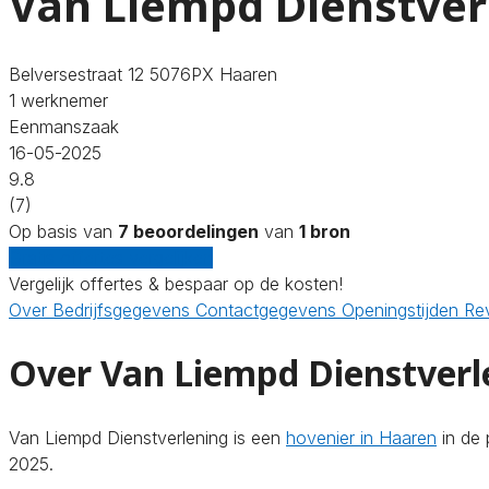
Van Liempd Dienstver
Belversestraat 12 5076PX Haaren
1 werknemer
Eenmanszaak
16-05-2025
9.8
(7)
Op basis van
7 beoordelingen
van
1 bron
Gratis offertes vergelijken
Vergelijk offertes & bespaar op de kosten!
Over
Bedrijfsgegevens
Contactgegevens
Openingstijden
Re
Over Van Liempd Dienstverl
Van Liempd Dienstverlening is een
hovenier in Haaren
in de 
2025.