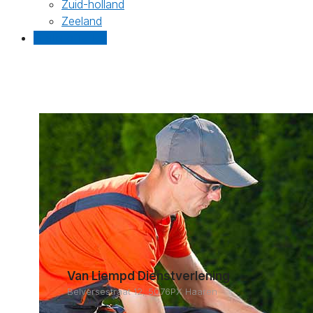
Zuid-holland
Zeeland
Gratis offertes
Van Liempd Dienstverlening
Belversestraat 12, 5076PX Haaren