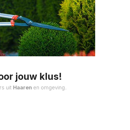
oor jouw klus!
rs uit
Haaren
en omgeving.