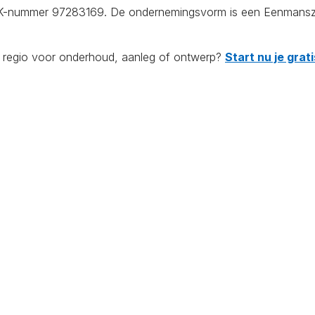
KvK-nummer 97283169. De ondernemingsvorm is een Eenmanszaa
de regio voor onderhoud, aanleg of ontwerp?
Start nu je gra