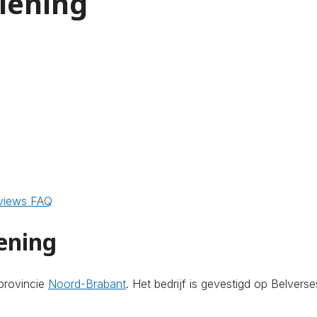
lening
views
FAQ
ening
provincie
Noord-Brabant
. Het bedrijf is gevestigd op Belvers