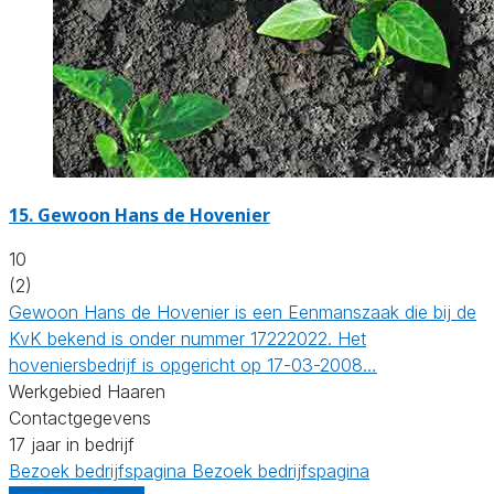
15.
Gewoon Hans de Hovenier
10
(2)
Gewoon Hans de Hovenier is een Eenmanszaak die bij de
KvK bekend is onder nummer 17222022. Het
hoveniersbedrijf is opgericht op 17-03-2008…
Werkgebied Haaren
Contactgegevens
17 jaar in bedrijf
Bezoek bedrijfspagina
Bezoek bedrijfspagina