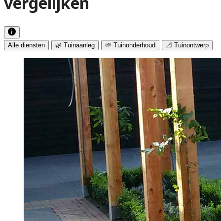
vergelijken
Alle diensten
🌿 Tuinaanleg
🌱 Tuinonderhoud
📐 Tuinontwerp