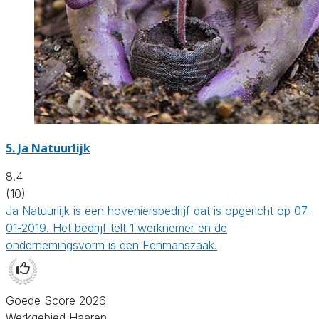
5.
Ja Natuurlijk
8.4
(10)
Ja Natuurlijk is een hoveniersbedrijf dat is opgericht op 07-
01-2019. Het bedrijf telt 1 werknemer en de
ondernemingsvorm is een Eenmanszaak.
Goede Score 2026
Werkgebied Haaren