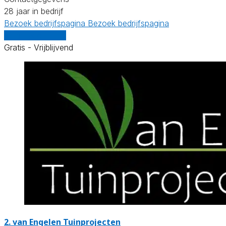
28 jaar in bedrijf
Bezoek bedrijfspagina
Bezoek bedrijfspagina
Vergelijk offertes
Gratis - Vrijblijvend
2.
van Engelen Tuinprojecten