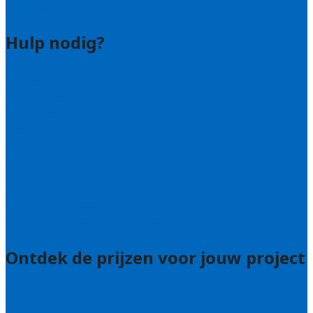
Bedrijf aanmelden
Hulp nodig?
Contact
Bel 085 005 0242
Wie zijn wij?
Uitleg over de offerteservice
Hulp nodig bij je aanvraag?
Welke kwaliteitseisen stellen we?
Hoe doen we onderzoek naar hoveniers?
Veelgestelde vragen: particulieren
Veelgestelde vragen: bedrijven
Ontdek de prijzen voor jouw project
Prijsadvies