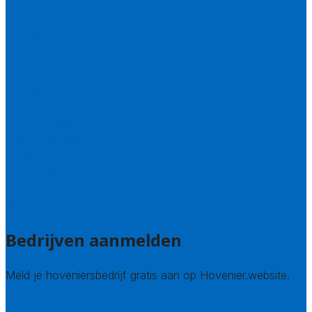
Drenthe
Flevoland
Friesland
Gelderland
Groningen
Overijssel
Limburg
Noord-Brabant
Noord-Holland
Utrecht
Zuid-Holland
Zeeland
Alle steden
Bedrijven aanmelden
Meld je hoveniersbedrijf gratis aan op Hovenier.website.
Hovenier leads kopen