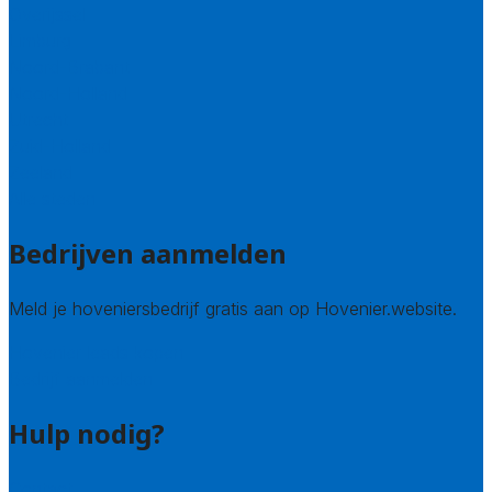
Overijssel
Limburg
Noord-Brabant
Noord-Holland
Utrecht
Zuid-Holland
Zeeland
Alle steden
Bedrijven aanmelden
Meld je hoveniersbedrijf gratis aan op Hovenier.website.
Hovenier leads kopen
Bedrijf aanmelden
Hulp nodig?
Contact