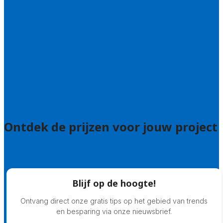
Bel 085 005 0242
Wie zijn wij?
Uitleg over de offerteservice
Hulp nodig bij je aanvraag?
Welke kwaliteitseisen stellen we?
Hoe doen we onderzoek naar hoveniers?
Veelgestelde vragen: particulieren
Veelgestelde vragen: bedrijven
Ontdek de prijzen voor jouw project
Prijsadvies
Blijf op de hoogte!
Ontvang direct onze gratis tips op het gebied van trends
en besparing via onze nieuwsbrief.