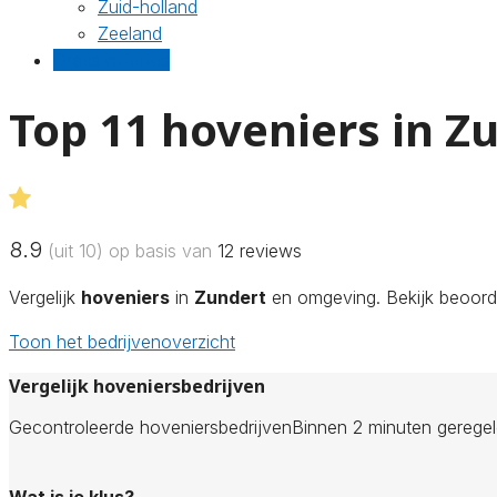
Zuid-holland
Zeeland
Gratis offertes
Top 11 hoveniers in Z
8.9
(uit 10) op basis van
12
reviews
Vergelijk
hoveniers
in
Zundert
en omgeving. Bekijk beoorde
Toon het bedrijvenoverzicht
Vergelijk hoveniersbedrijven
Gecontroleerde hoveniersbedrijven
Binnen 2 minuten gerege
Wat is je klus?