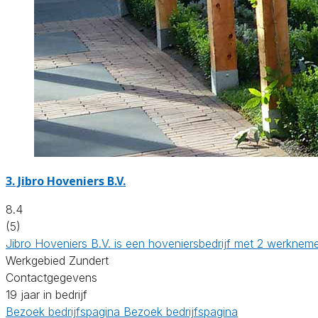
3.
Jibro Hoveniers B.V.
8.4
(5)
Jibro Hoveniers B.V. is een hoveniersbedrijf met 2 werkneme
Werkgebied Zundert
Contactgegevens
19 jaar in bedrijf
Bezoek bedrijfspagina
Bezoek bedrijfspagina