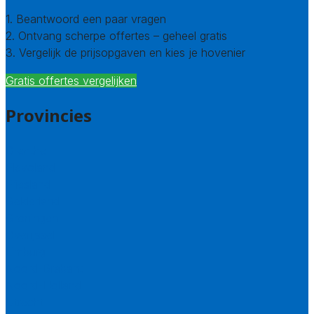
1. Beantwoord een paar vragen
2. Ontvang scherpe offertes – geheel gratis
3. Vergelijk de prijsopgaven en kies je hovenier
Gratis offertes vergelijken
Provincies
Drenthe
Flevoland
Friesland
Gelderland
Groningen
Overijssel
Limburg
Noord-Brabant
Noord-Holland
Utrecht