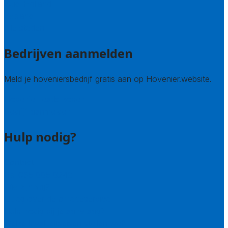
Zuid-Holland
Zeeland
Alle steden
Bedrijven aanmelden
Meld je hoveniersbedrijf gratis aan op Hovenier.website.
Hovenier leads kopen
Bedrijf aanmelden
Hulp nodig?
Contact
Bel 085 005 0242
Wie zijn wij?
Uitleg over de offerteservice
Hulp nodig bij je aanvraag?
Welke kwaliteitseisen stellen we?