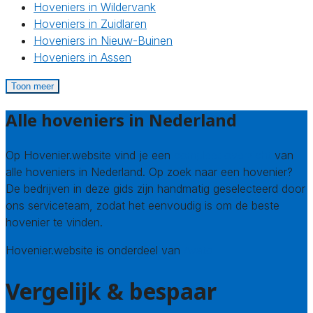
Hoveniers in Wildervank
Hoveniers in Zuidlaren
Hoveniers in Nieuw-Buinen
Hoveniers in Assen
Toon meer
Alle hoveniers in Nederland
Op Hovenier.website vind je een
compleet overzicht
van
alle hoveniers in Nederland. Op zoek naar een hovenier?
De bedrijven in deze gids zijn handmatig geselecteerd door
ons serviceteam, zodat het eenvoudig is om de beste
hovenier te vinden.
Hovenier.website is onderdeel van
Avato
Vergelijk & bespaar