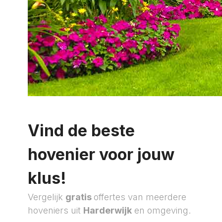
Vind de beste
hovenier voor jouw
klus!
Vergelijk
gratis
offertes van meerdere
hoveniers uit
Harderwijk
en omgeving.