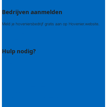
Alle steden
Bedrijven aanmelden
Meld je hoveniersbedrijf gratis aan op Hovenier.website.
Hovenier leads kopen
Bedrijf aanmelden
Hulp nodig?
Contact
Bel 085 005 0242
Wie zijn wij?
Uitleg over de offerteservice
Hulp nodig bij je aanvraag?
Welke kwaliteitseisen stellen we?
Hoe doen we onderzoek naar hoveniers?