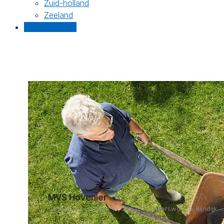
Zuid-holland
Zeeland
Gratis offertes
MVS Hovenier
Van Beethovenlaan 15, 2394HA Hazerswoude-Rijndijk