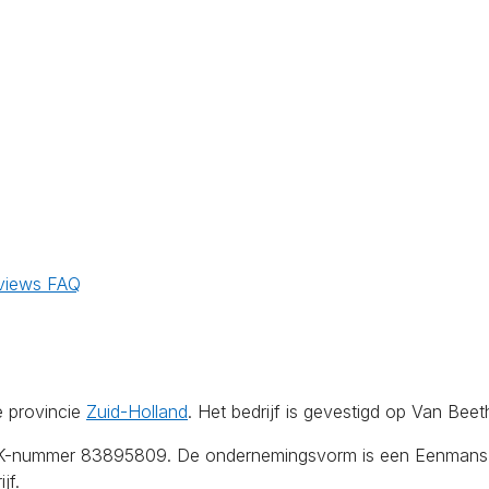
views
FAQ
e provincie
Zuid-Holland
. Het bedrijf is gevestigd op Van Be
KvK-nummer 83895809. De ondernemingsvorm is een Eenmansza
jf.