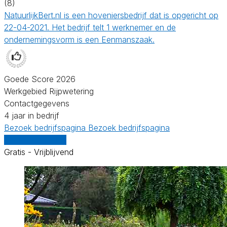
(8)
NatuurlijkBert.nl is een hoveniersbedrijf dat is opgericht op
22-04-2021. Het bedrijf telt 1 werknemer en de
ondernemingsvorm is een Eenmanszaak.
Goede Score 2026
Werkgebied Rijpwetering
Contactgegevens
4 jaar in bedrijf
Bezoek bedrijfspagina
Bezoek bedrijfspagina
Vergelijk offertes
Gratis - Vrijblijvend