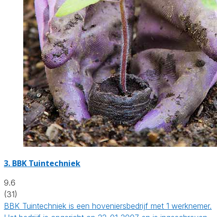
3.
BBK Tuintechniek
9.6
(31)
BBK Tuintechniek is een hoveniersbedrijf met 1 werknemer.