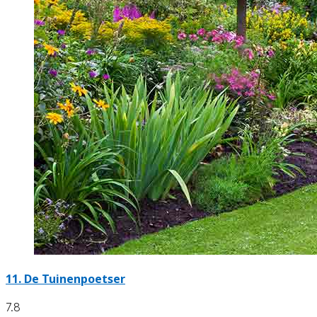
11.
De Tuinenpoetser
7.8