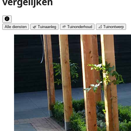
vergelijken
Alle diensten
🌿 Tuinaanleg
🌱 Tuinonderhoud
📐 Tuinontwerp