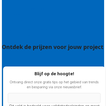
Uitleg over de offerteservice
Hulp nodig bij je aanvraag?
Welke kwaliteitseisen stellen we?
Hoe doen we onderzoek naar hoveniers?
Veelgestelde vragen: particulieren
Veelgestelde vragen: bedrijven
Ontdek de prijzen voor jouw project
Prijsadvies
Blijf op de hoogte!
Ontvang direct onze gratis tips op het gebied van trends
en besparing via onze nieuwsbrief.