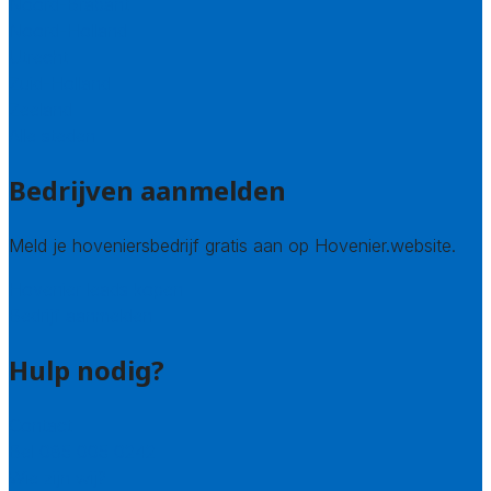
Noord-Brabant
Noord-Holland
Utrecht
Zuid-Holland
Zeeland
Alle steden
Bedrijven aanmelden
Meld je hoveniersbedrijf gratis aan op Hovenier.website.
Hovenier leads kopen
Bedrijf aanmelden
Hulp nodig?
Contact
Bel 085 005 0242
Wie zijn wij?