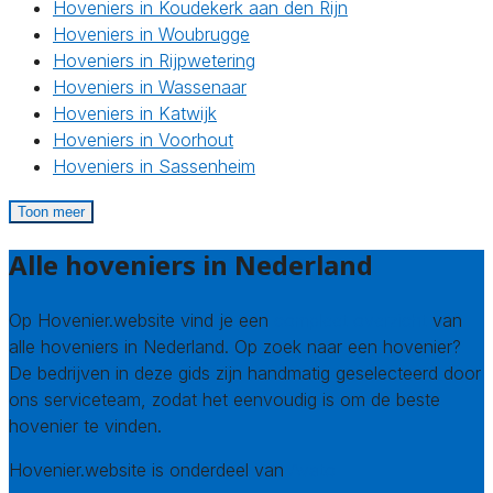
Hoveniers in Koudekerk aan den Rijn
Hoveniers in Woubrugge
Hoveniers in Rijpwetering
Hoveniers in Wassenaar
Hoveniers in Katwijk
Hoveniers in Voorhout
Hoveniers in Sassenheim
Toon meer
Alle hoveniers in Nederland
Op Hovenier.website vind je een
compleet overzicht
van
alle hoveniers in Nederland. Op zoek naar een hovenier?
De bedrijven in deze gids zijn handmatig geselecteerd door
ons serviceteam, zodat het eenvoudig is om de beste
hovenier te vinden.
Hovenier.website is onderdeel van
Avato