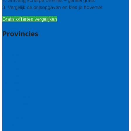
2. Ontvang scherpe offertes – geheel gratis
3. Vergelijk de prijsopgaven en kies je hovenier
Gratis offertes vergelijken
Provincies
Drenthe
Flevoland
Friesland
Gelderland
Groningen
Overijssel
Limburg
Noord-Brabant
Noord-Holland
Utrecht
Zuid-Holland
Zeeland