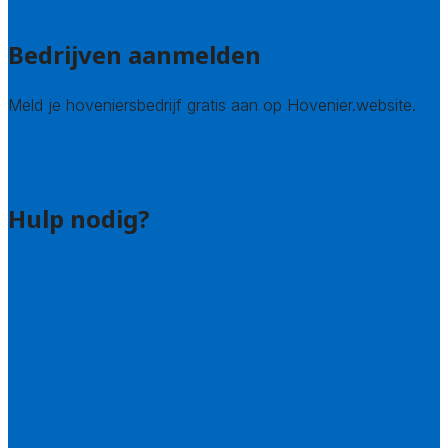
Alle steden
Bedrijven aanmelden
Meld je hoveniersbedrijf gratis aan op Hovenier.website.
Hovenier leads kopen
Bedrijf aanmelden
Hulp nodig?
Contact
Bel 085 005 0242
Wie zijn wij?
Uitleg over de offerteservice
Hulp nodig bij je aanvraag?
Welke kwaliteitseisen stellen we?
Hoe doen we onderzoek naar hoveniers?