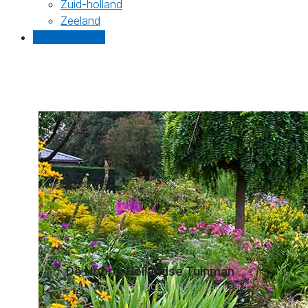
Zuid-holland
Zeeland
Gratis offertes
De Noord-Hollandse Tuinman
Stellingmolen 56, 1703TH Heerhugowaard