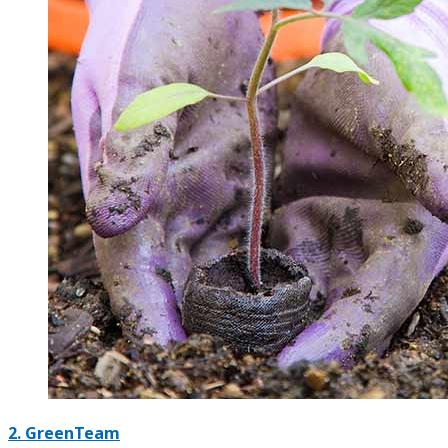
2.
GreenTeam