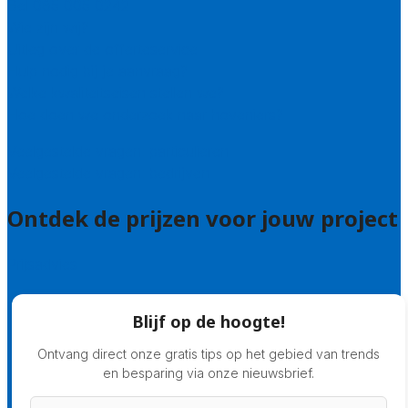
Bel 085 005 0242
Wie zijn wij?
Uitleg over de offerteservice
Hulp nodig bij je aanvraag?
Welke kwaliteitseisen stellen we?
Hoe doen we onderzoek naar hoveniers?
Veelgestelde vragen: particulieren
Veelgestelde vragen: bedrijven
Ontdek de prijzen voor jouw project
Prijsadvies
Blijf op de hoogte!
Ontvang direct onze gratis tips op het gebied van trends
en besparing via onze nieuwsbrief.