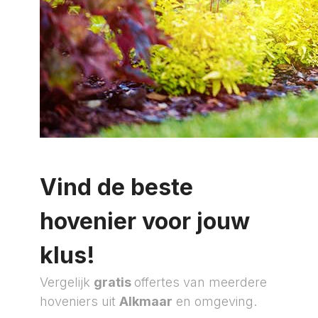
Vind de beste
hovenier voor jouw
klus!
Vergelijk
gratis
offertes van meerdere
hoveniers uit
Alkmaar
en omgeving.