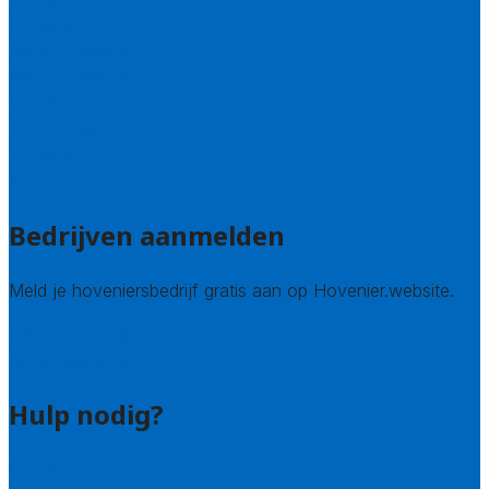
Limburg
Noord-Brabant
Noord-Holland
Utrecht
Zuid-Holland
Zeeland
Alle steden
Bedrijven aanmelden
Meld je hoveniersbedrijf gratis aan op Hovenier.website.
Hovenier leads kopen
Bedrijf aanmelden
Hulp nodig?
Contact