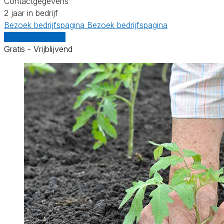
Contactgegevens
2 jaar in bedrijf
Bezoek bedrijfspagina
Bezoek bedrijfspagina
Vergelijk offertes
Gratis - Vrijblijvend