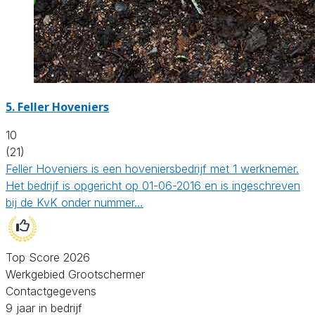
5.
Feller Hoveniers
10
(21)
Feller Hoveniers is een hoveniersbedrijf met 1 werknemer.
Het bedrijf is opgericht op 01-06-2016 en is ingeschreven
bij de KvK onder nummer…
Top Score 2026
Werkgebied Grootschermer
Contactgegevens
9 jaar in bedrijf