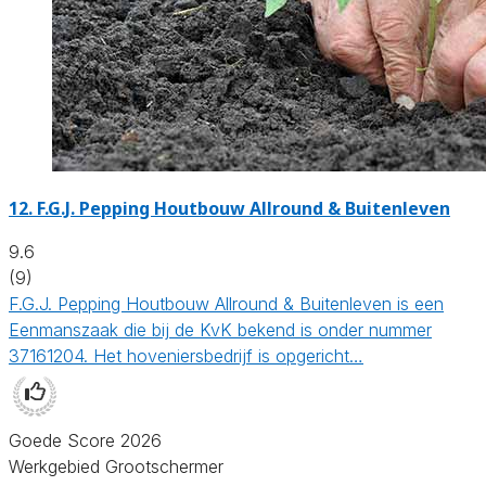
12.
F.G.J. Pepping Houtbouw Allround & Buitenleven
9.6
(9)
F.G.J. Pepping Houtbouw Allround & Buitenleven is een
Eenmanszaak die bij de KvK bekend is onder nummer
37161204. Het hoveniersbedrijf is opgericht…
Goede Score 2026
Werkgebied Grootschermer