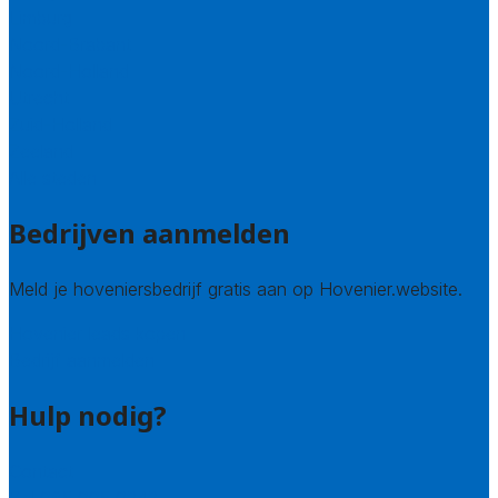
Limburg
Noord-Brabant
Noord-Holland
Utrecht
Zuid-Holland
Zeeland
Alle steden
Bedrijven aanmelden
Meld je hoveniersbedrijf gratis aan op Hovenier.website.
Hovenier leads kopen
Bedrijf aanmelden
Hulp nodig?
Contact