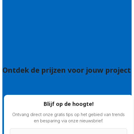
Bel 085 005 0242
Wie zijn wij?
Uitleg over de offerteservice
Hulp nodig bij je aanvraag?
Welke kwaliteitseisen stellen we?
Hoe doen we onderzoek naar hoveniers?
Veelgestelde vragen: particulieren
Veelgestelde vragen: bedrijven
Ontdek de prijzen voor jouw project
Prijsadvies
Blijf op de hoogte!
Ontvang direct onze gratis tips op het gebied van trends
en besparing via onze nieuwsbrief.