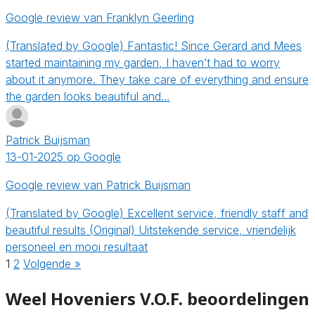
Google review van Franklyn Geerling
(Translated by Google) Fantastic! Since Gerard and Mees
started maintaining my garden, I haven’t had to worry
about it anymore. They take care of everything and ensure
the garden looks beautiful and…
Patrick Buijsman
13-01-2025 op Google
Google review van Patrick Buijsman
(Translated by Google) Excellent service, friendly staff and
beautiful results (Original) Uitstekende service, vriendelijk
personeel en mooi resultaat
1
2
Volgende »
Weel Hoveniers V.O.F. beoordelingen