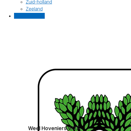
Zuid-holland
Zeeland
Gratis offertes
Weel Hoveniers V.O.F.